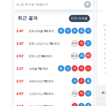
최근 결과
EOS 파워볼
10
홀
언
중
홀
언
9
2:46
EOS 파워볼
110
회차
8
7
짝
언
2:46
EOS 스피드키노
110
회차
804
6
5
4
48
45
2:56
EOS 나인
184
회차
BLUE
3
2
홀
언
대
짝
오
2:26
1
파워볼
110
회차
좌
4
홀
2:26
파워사다리
110
회차
통
짝
언
4:56
스피드키노
111
회차
702
우
3
홀