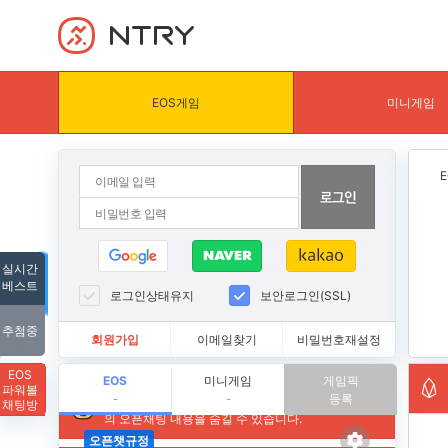
NTRY
EOS게임
미니게임
실시간
베스트
로그인상태유지
보안로그인(SSL)
추첨중
회원가입
이메일찾기
비밀번호재설정
EOS
EOS
미니게임
게임픽
파워볼
등록
-
-
채팅방