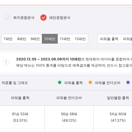
회차종합분석
패턴종합분석
7패턴
8패턴
9패턴
10패턴
11패턴
12패턴
파워볼 홀짝
파워
2020.12.05 ~ 2023.09.09까지 10패턴
의 현재회차 데이터를 종합하여 
해당 메뉴는 100% 통계를 바탕으로 예측결과를 제공하며, 반드시 참고용
적중률 및 그래프
파워볼 홀짝
파워볼 언더오버
파워볼 홀짝
파워볼 언더오버
일반볼합 홀짝
61승 53패
56승 58패
54승 60패
(53.51%)
(49.12%)
(47.37%)