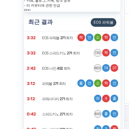
최근 결과
EOS 파워볼
짝
언
소
짝
언
3:31
EOS 파워볼
271
회차
짝
언
3:31
EOS 스피드키노
271
회차
730
14
37
2:41
EOS 나인
452
회차
RED
홀
언
소
짝
언
3:11
파워볼
271
회차
좌
4
홀
3:11
파워사다리
271
회차
홀
언
0:41
스피드키노
271
회차
843
좌
3
짝