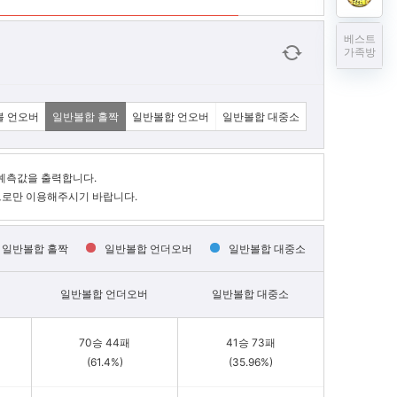
베스트
가족방
볼 언오버
일반볼합 홀짝
일반볼합 언오버
일반볼합 대중소
예측값을 출력합니다.
으로만 이용해주시기 바랍니다.
일반볼합 홀짝
일반볼합 언더오버
일반볼합 대중소
일반볼합 언더오버
일반볼합 대중소
70승 44패
41승 73패
(61.4%)
(35.96%)