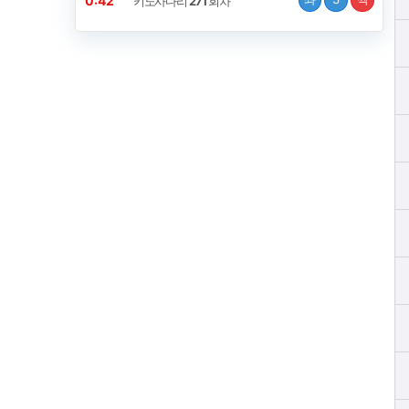
0:41
키노사다리
271
회차