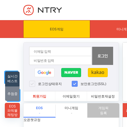
NTRY
EOS게임
미니게
실시간
베스트
로그인상태유지
보안로그인(SSL)
추첨중
회원가입
이메일찾기
비밀번호재설정
EOS
EOS
미니게임
게임픽
파워볼
등록
-
-
채팅방