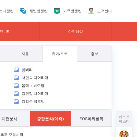
스터랭킹
채팅방랭킹
가족방랭킹
고객센터
뮤니티
아이템샵
자유
유머/포토
홍보
빛베리
서현숙 치어리더
몸매 + 비주얼
김연정 치어리더
김갑주 극후방
베스트
패턴분석
종합분석(예측)
EOS파워볼픽
픽스터
1초
후 추첨시작