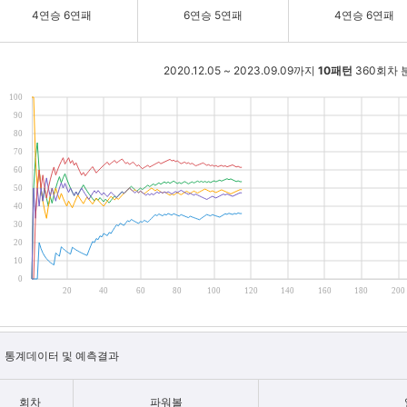
4연승 6연패
6연승 5연패
4연승 6연패
2020.12.05 ~ 2023.09.09까지
10패턴
360회차 
100
90
80
70
60
50
40
30
20
10
0
20
40
60
80
100
120
140
160
180
200
통계데이터 및 예측결과
회차
파워볼