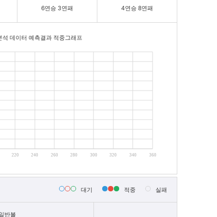
6연승 3연패
4연승 8연패
분석 데이터 예측결과 적중그래프
220
240
260
280
300
320
340
360
대기
적중
실패
일반볼