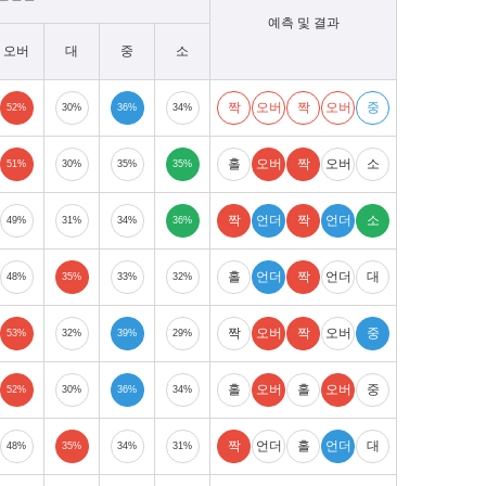
예측 및 결과
오버
대
중
소
짝
오버
짝
오버
중
52%
30%
36%
34%
홀
오버
짝
오버
소
51%
30%
35%
35%
짝
언더
짝
언더
소
49%
31%
34%
36%
홀
언더
짝
언더
대
48%
35%
33%
32%
짝
오버
짝
오버
중
53%
32%
39%
29%
홀
오버
홀
오버
중
52%
30%
36%
34%
짝
언더
홀
언더
대
48%
35%
34%
31%