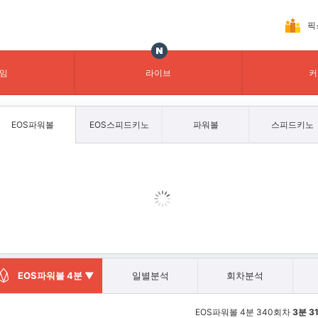
픽
임
라이브
커
EOS파워볼
EOS스피드키노
파워볼
스피드키노
일별분석
회차분석
EOS파워볼 4분 ▼
EOS파워볼 4분
340
회차
3분 3