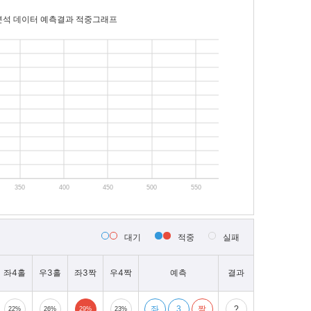
분석 데이터 예측결과 적중그래프
350
400
450
500
550
대기
적중
실패
좌4홀
우3홀
좌3짝
우4짝
예측
결과
좌
3
짝
?
22%
26%
29%
23%