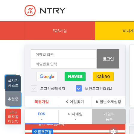
NTRY
EOS게임
미니게
실시간
베스트
로그인상태유지
보안로그인(SSL)
추첨중
회원가입
이메일찾기
비밀번호재설정
EOS
EOS
미니게임
게임픽
파워볼
등록
-
-
채팅방