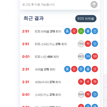
최근 결과
EOS 파워볼
홀
오
소
홀
언
2:50
EOS 파워볼
278
회차
짝
언
2:50
EOS 스피드키노
278
회차
750
34
39
0:00
EOS 나인
464
회차
RED
홀
오
중
홀
오
2:30
파워볼
278
회차
우
4
짝
2:30
파워사다리
278
회차
짝
언
0:00
스피드키노
278
회차
694
우
3
홀