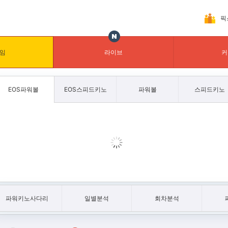
픽
임
라이브
커
EOS파워볼
EOS스피드키노
파워볼
스피드키노
파워키노사다리
일별분석
회차분석