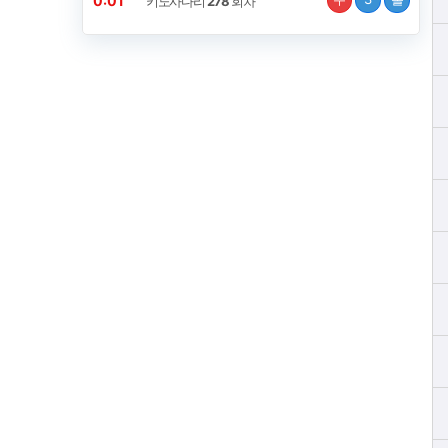
0:00
키노사다리
278
회차