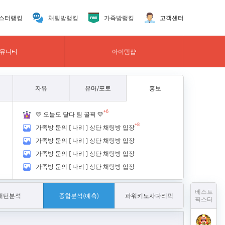
스터랭킹
채팅방랭킹
가족방랭킹
고객센터
뮤니티
아이템샵
자유
유머/포토
홍보
+6
💛 오늘도 달다 팀 꿀픽 💛
+8
가족방 문의 [ 나리 ] 상단 채팅방 입장
가족방 문의 [ 나리 ] 상단 채팅방 입장
가족방 문의 [ 나리 ] 상단 채팅방 입장
가족방 문의 [ 나리 ] 상단 채팅방 입장
베스트
패턴분석
종합분석(예측)
파워키노사다리픽
픽스터