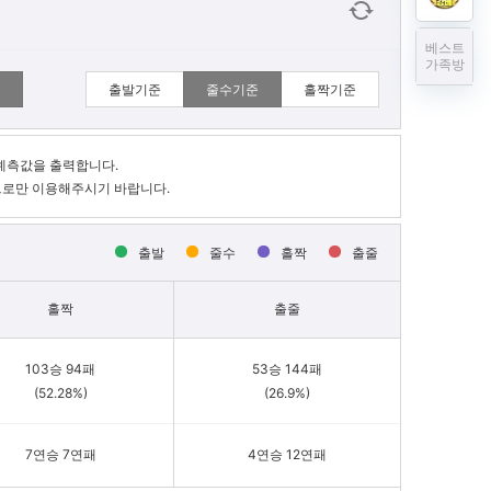
베스트
가족방
출발기준
줄수기준
홀짝기준
예측값을 출력합니다.
으로만 이용해주시기 바랍니다.
출발
줄수
홀짝
출줄
홀짝
출줄
103승 94패
53승 144패
(52.28%)
(26.9%)
7연승 7연패
4연승 12연패