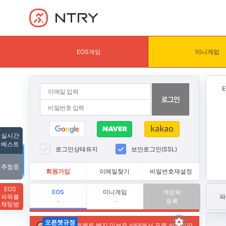
NTRY
EOS게임
미니게임
실시간
베스트
로그인상태유지
보안로그인(SSL)
추첨중
회원가입
이메일찾기
비밀번호재설정
EOS
EOS
미니게임
게임픽
파워볼
파
등록
-
-
채팅방