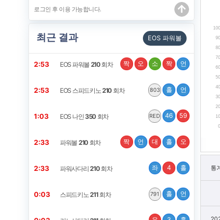
10
최근 결과
EOS 파워볼
9
8
7
짝
오
소
짝
언
2:52
EOS 파워볼
210
회차
6
5
4
홀
언
2:52
EOS 스피드키노
210
회차
803
3
2
46
59
1:02
EOS 나인
350
회차
RED
1
짝
언
대
홀
오
2:32
파워볼
210
회차
좌
4
홀
2:32
통
파워사다리
210
회차
홀
언
0:02
스피드키노
211
회차
791
20
우
3
홀