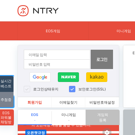
NTRY
EOS게임
미니게임
실시간
베스트
로그인상태유지
보안로그인(SSL)
추첨중
회원가입
이메일찾기
비밀번호재설정
EOS
EOS
미니게임
게임픽
파워볼
등록
-
-
채팅방