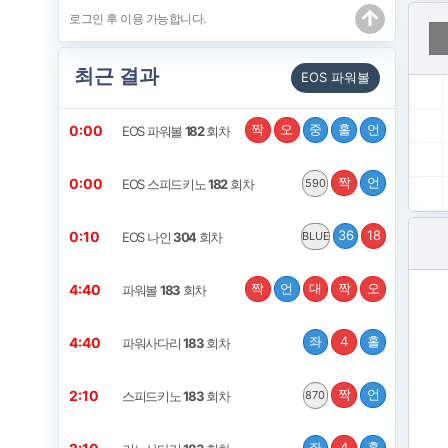
최근 결과
EOS 파워볼
짝
오
중
홀
언
0:00
EOS 파워볼
182
회차
짝
언
0:00
EOS 스피드키노
182
회차
590
36
18
0:10
EOS 나인
304
회차
BLUE
짝
언
대
짝
오
4:40
파워볼
183
회차
좌
4
홀
4:40
파워사다리
183
회차
짝
언
2:10
스피드키노
183
회차
870
좌
4
홀