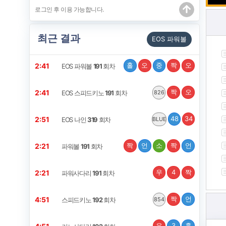
최근 결과
EOS 파워볼
홀
오
중
짝
오
2:41
EOS 파워볼
191
회차
짝
오
2:41
EOS 스피드키노
191
회차
826
48
34
2:51
EOS 나인
319
회차
BLUE
짝
언
소
짝
언
2:21
파워볼
191
회차
우
4
짝
2:21
파워사다리
191
회차
짝
언
4:51
스피드키노
192
회차
854
우
3
홀