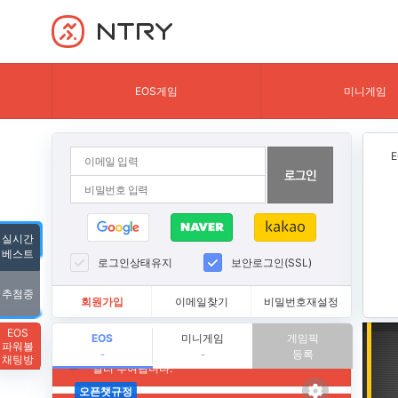
NTRY
EOS게임
미니게임
실시간
베스트
로그인상태유지
보안로그인(SSL)
추첨중
회원가입
이메일찾기
비밀번호재설정
EOS
EOS
미니게임
게임픽
파워볼
등록
-
-
채팅방