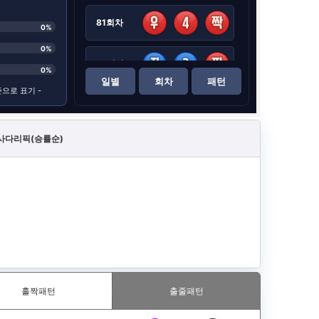
사다리픽(승률순)
홀짝패턴
출줄패턴