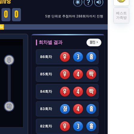
베스트
가족방