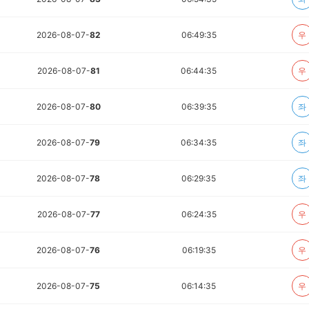
2026-08-07-
82
06:49:35
우
2026-08-07-
81
06:44:35
우
2026-08-07-
80
06:39:35
좌
2026-08-07-
79
06:34:35
좌
2026-08-07-
78
06:29:35
좌
2026-08-07-
77
06:24:35
우
2026-08-07-
76
06:19:35
우
2026-08-07-
75
06:14:35
우