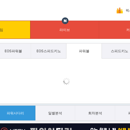
픽
임
라이브
커
EOS파워볼
EOS스피드키노
파워볼
스피드키노
파워사다리
일별분석
회차분석