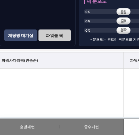
파워사다리픽(연승순)
파워
출발패턴
줄수패턴