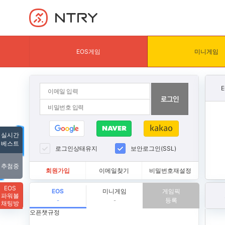
NTRY
EOS게임
미니게임
실시간
베스트
로그인상태유지
보안로그인(SSL)
추첨중
회원가입
이메일찾기
비밀번호재설정
EOS
EOS
미니게임
게임픽
파워볼
등록
-
-
채팅방