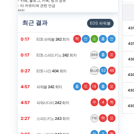
최근 결과
EOS 파워볼
43
짝
언
소
홀
언
0:17
EOS 파워볼
242
회차
43
홀
오
0:17
EOS 스피드키노
242
회차
869
43
52
46
0:27
EOS 나인
404
회차
BLUE
430
홀
오
대
홀
오
4:57
파워볼
242
회차
430
우
4
짝
4:57
파워사다리
242
회차
430
짝
오
2:27
스피드키노
243
회차
716
좌
3
짝