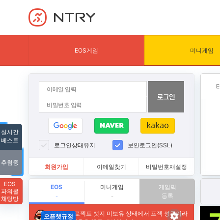
NTRY
EOS게임
미니게임
실시간
베스트
로그인상태유지
보안로그인(SSL)
추첨중
회원가입
이메일찾기
비밀번호재설정
EOS
EOS
미니게임
게임픽
파워볼
등록
-
-
채팅방