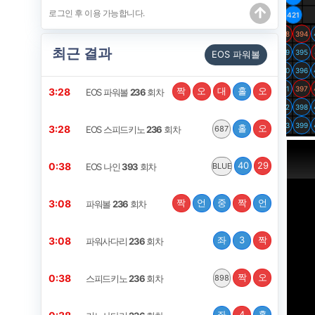
최근 결과
EOS 파워볼
짝
오
대
홀
오
3:27
EOS 파워볼
236
회차
홀
오
3:27
EOS 스피드키노
236
회차
687
40
29
0:37
EOS 나인
393
회차
BLUE
짝
언
중
짝
언
3:07
파워볼
236
회차
좌
3
짝
3:07
파워사다리
236
회차
짝
오
0:37
스피드키노
236
회차
898
좌
4
홀