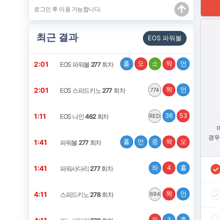
최근 결과
EOS 파워볼
홀
오
소
짝
언
2:00
EOS 파워볼
277
회차
짝
언
2:00
EOS 스피드키노
277
회차
774
36
53
1:10
EOS 나인
462
회차
RED
경우
홀
언
중
짝
오
1:40
파워볼
277
회차
좌
4
홀
1:40
파워사다리
277
회차
짝
언
4:10
스피드키노
278
회차
694
우
3
홀