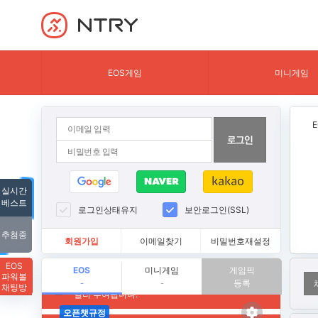
NTRY
EOS게임
미니게임
실시간
베스트
로그인상태유지
보안로그인(SSL)
추첨중
회원가입
이메일찾기
비밀번호재설정
EOS
EOS
미니게임
게임픽
파워볼
등록
-
-
채팅방