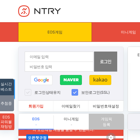
NTRY
EOS게임
미니게임
실시간
베스트
로그인상태유지
보안로그인(SSL)
추첨중
회원가입
이메일찾기
비밀번호재설정
EOS
EOS
미니게임
게임픽
파워볼
등록
-
-
채팅방