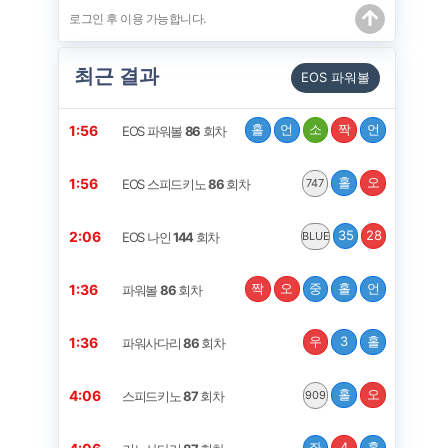
최근 결과
EOS 파워볼
홀
언
소
짝
언
1:56
EOS 파워볼
86
회차
홀
오
1:56
EOS 스피드키노
86
회차
747
35
28
2:06
EOS 나인
144
회차
BLUE
짝
오
중
홀
언
1:36
파워볼
86
회차
우
3
홀
1:36
파워사다리
86
회차
홀
오
4:06
스피드키노
87
회차
909
좌
4
홀