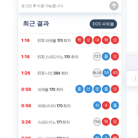
최근 결과
EOS 파워볼
짝
오
대
짝
오
1:15
EOS 파워볼
170
회차
홀
오
1:15
EOS 스피드키노
170
회차
727
56
43
1:25
EOS 나인
284
회차
BLUE
홀
언
중
홀
오
0:55
파워볼
170
회차
좌
4
홀
0:55
파워사다리
170
회차
짝
오
3:25
스피드키노
171
회차
758
좌
3
짝