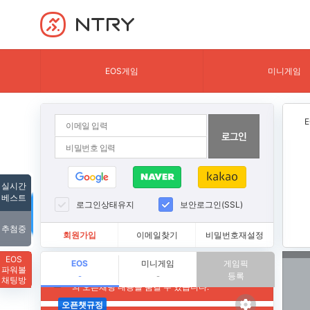
NTRY
EOS게임
미니게임
실시간
베스트
로그인상태유지
보안로그인(SSL)
추첨중
회원가입
이메일찾기
비밀번호재설정
EOS
EOS
미니게임
게임픽
파워볼
등록
-
-
채팅방