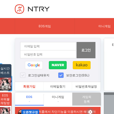
NTRY
EOS게임
미니게임
실시간
베스트
로그인상태유지
보안로그인(SSL)
회원가입
이메일찾기
비밀번호재설정
EOS
EOS
미니게임
게임픽
파워볼
등록
-
-
채팅방