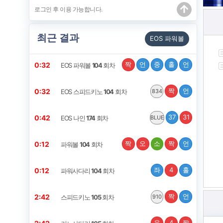
최근 결과
EOS 파워볼
짝
언
중
홀
언
0:32
EOS 파워볼
104
회차
짝
언
0:32
EOS 스피드키노
104
회차
834
37
31
0:42
EOS 나인
174
회차
BLUE
짝
오
소
짝
언
0:12
파워볼
104
회차
좌
4
홀
0:12
파워사다리
104
회차
짝
언
2:42
스피드키노
105
회차
910
우
4
짝