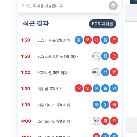
최근 결과
EOS 파워볼
홀
오
대
홀
오
1:49
EOS 파워볼
178
회차
홀
오
1:49
EOS 스피드키노
178
회차
867
35
35
0:59
EOS 나인
297
회차
RED
짝
오
중
홀
언
1:29
파워볼
178
회차
좌
3
짝
1:29
파워사다리
178
회차
짝
오
3:59
스피드키노
179
회차
796
우
3
홀