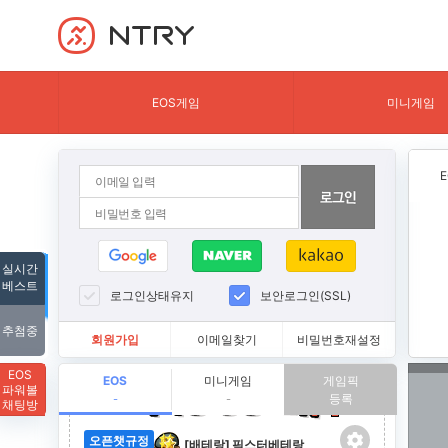
NTRY
EOS게임
미니게임
실시간
베스트
로그인상태유지
보안로그인(SSL)
추첨중
회원가입
이메일찾기
비밀번호재설정
EOS
EOS
미니게임
게임픽
파워볼
등록
-
-
채팅방