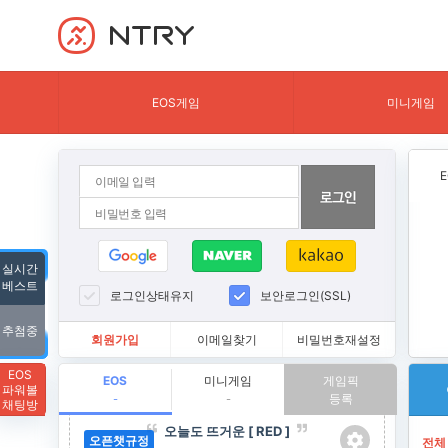
NTRY
EOS게임
미니게임
실시간
베스트
로그인상태유지
보안로그인(SSL)
추첨중
회원가입
이메일찾기
비밀번호재설정
EOS
EOS
미니게임
게임픽
파워볼
등록
-
-
채팅방
전체