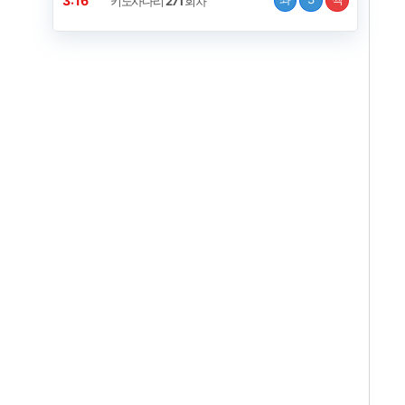
3:16
키노사다리
271
회차