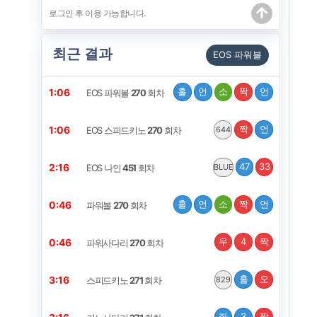
최근 결과
EOS 파워볼
홀
언
소
짝
언
1:06
EOS 파워볼
270
회차
짝
언
1:06
EOS 스피드키노
270
회차
644
47
33
2:16
EOS 나인
451
회차
BLUE
홀
언
소
짝
언
0:46
파워볼
270
회차
우
4
짝
0:46
파워사다리
270
회차
홀
오
3:16
스피드키노
271
회차
829
좌
3
짝