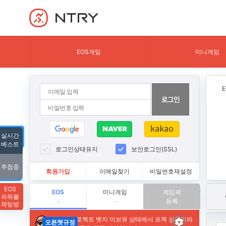
NTRY
EOS게임
미니게임
실시간
베스트
로그인상태유지
보안로그인(SSL)
추첨중
회원가입
이메일찾기
비밀번호재설정
EOS
EOS
미니게임
게임픽
파워볼
등록
-
-
채팅방