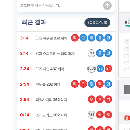
최근 결과
EOS 파워볼
짝
언
중
홀
언
3:14
EOS 파워볼
262
회차
홀
언
3:14
EOS 스피드키노
262
회차
741
33
24
2:24
EOS 나인
437
회차
BLUE
짝
오
중
짝
언
2:54
파워볼
262
회차
우
4
짝
2:54
파워사다리
262
회차
짝
오
0:24
스피드키노
262
회차
738
우
4
짝