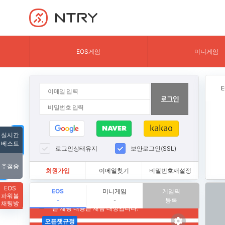
NTRY
EOS게임
미니게임
실시간
베스트
로그인상태유지
보안로그인(SSL)
추첨중
회원가입
이메일찾기
비밀번호재설정
EOS
EOS
미니게임
게임픽
파워볼
등록
-
-
채팅방