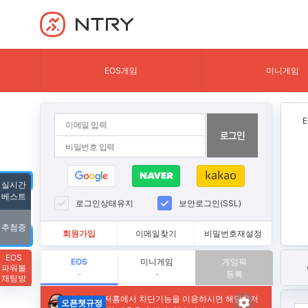
NTRY
EOS게임
미니게임
실시간
베스트
로그인상태유지
보안로그인(SSL)
추첨중
회원가입
이메일찾기
비밀번호재설정
EOS
EOS
미니게임
게임픽
파워볼
등록
-
-
채팅방