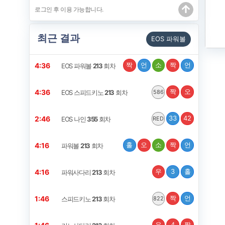
최근 결과
EOS 파워볼
짝
언
소
짝
언
4:35
EOS 파워볼
213
회차
짝
오
4:35
EOS 스피드키노
213
회차
586
33
42
2:45
EOS 나인
355
회차
RED
홀
오
소
짝
언
4:15
파워볼
213
회차
우
3
홀
4:15
파워사다리
213
회차
짝
언
1:45
스피드키노
213
회차
822
우
4
짝