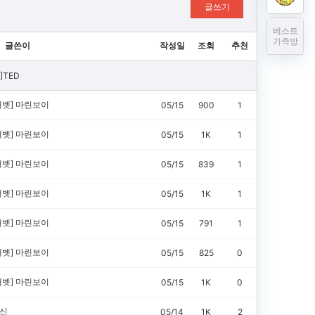
글쓰기
베스트
가족방
글쓴이
작성일
조회
추천
]TED
내벳]
마린보이
05/15
900
1
내벳]
마린보이
05/15
1K
1
내벳]
마린보이
05/15
839
1
내벳]
마린보이
05/15
1K
1
내벳]
마린보이
05/15
791
1
내벳]
마린보이
05/15
825
0
내벳]
마린보이
05/15
1K
0
신
05/14
1K
2