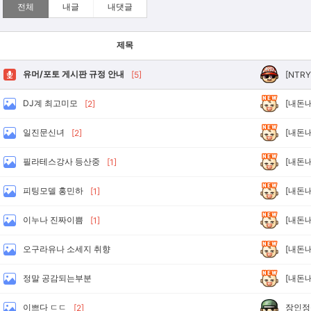
전체
내글
내댓글
제목
유머/포토 게시판 규정 안내
[NTRY
[5]
[내돈
DJ계 최고미모
[2]
[내돈
일진문신녀
[2]
[내돈
필라테스강사 등산중
[1]
[내돈
피팅모델 홍민하
[1]
[내돈
이누나 진짜이쁨
[1]
[내돈
오구라유나 소세지 취향
[내돈
정말 공감되는부분
장인정
이쁘다 ㄷㄷ
[2]