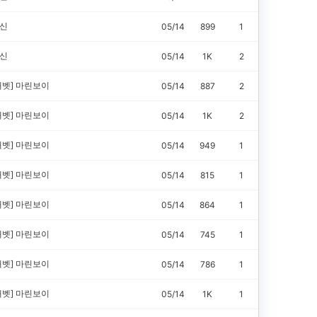
신
05/14
899
1
신
05/14
1K
2
내벳]
마린보이
05/14
887
2
내벳]
마린보이
05/14
1K
2
내벳]
마린보이
05/14
949
1
내벳]
마린보이
05/14
815
1
내벳]
마린보이
05/14
864
1
내벳]
마린보이
05/14
745
1
내벳]
마린보이
05/14
786
1
내벳]
마린보이
05/14
1K
1