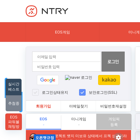
NTRY
EOS게임
미니게
실시간
베스트
로그인상태유지
보안로그인(SSL)
추첨중
회원가입
이메일찾기
비밀번호재설정
EOS
EOS
미니게임
게임픽
파워볼
등록
-
-
채팅방