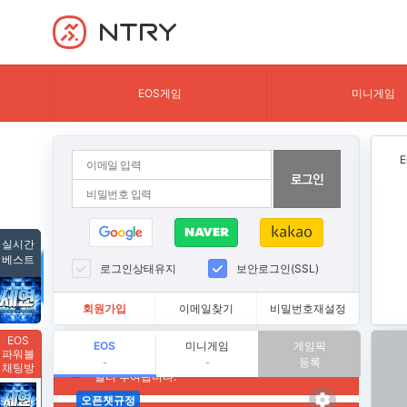
NTRY
EOS게임
미니게임
실시간
베스트
로그인상태유지
보안로그인(SSL)
회원가입
이메일찾기
비밀번호재설정
EOS
EOS
미니게임
게임픽
파워볼
등록
-
-
채팅방