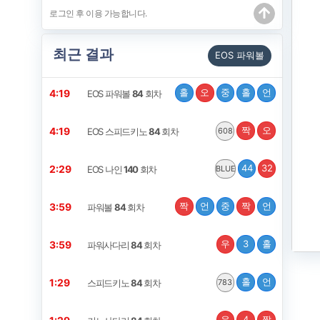
최근 결과
EOS 파워볼
홀
오
중
홀
언
4:18
EOS 파워볼
84
회차
짝
오
4:18
EOS 스피드키노
84
회차
608
44
32
2:28
EOS 나인
140
회차
BLUE
짝
언
중
짝
언
3:58
파워볼
84
회차
우
3
홀
3:58
파워사다리
84
회차
홀
언
1:28
스피드키노
84
회차
783
우
4
짝