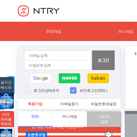
NTRY
EOS게임
미니게임
실시간
베스트
로그인상태유지
보안로그인(SSL)
회원가입
이메일찾기
비밀번호재설정
EOS
EOS
미니게임
게임픽
파워볼
등록
-
-
채팅방