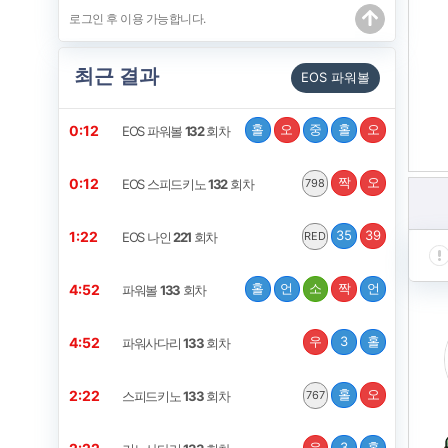
최근 결과
EOS 파워볼
홀
오
중
홀
오
0:11
EOS 파워볼
132
회차
짝
오
0:11
EOS 스피드키노
132
회차
798
35
39
1:21
EOS 나인
221
회차
RED
홀
언
소
짝
언
4:51
파워볼
133
회차
우
3
홀
4:51
파워사다리
133
회차
홀
오
2:21
스피드키노
133
회차
767
우
3
홀