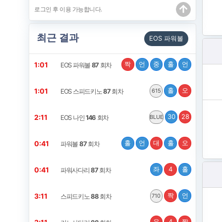
최근 결과
EOS 파워볼
짝
언
중
홀
언
1:01
EOS 파워볼
87
회차
홀
오
1:01
EOS 스피드키노
87
회차
615
30
28
2:11
EOS 나인
146
회차
BLUE
홀
언
대
홀
오
0:41
파워볼
87
회차
좌
4
홀
0:41
파워사다리
87
회차
짝
언
3:11
스피드키노
88
회차
710
우
4
짝