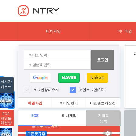
NTRY
EOS게임
미니게임
실시간
베스트
로그인상태유지
보안로그인(SSL)
회원가입
이메일찾기
비밀번호재설정
EOS
EOS
미니게임
게임픽
파워볼
등록
-
-
채팅방