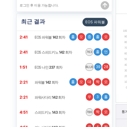
최근 결과
EOS 파워볼
10
홀
오
중
홀
오
2:40
EOS 파워볼
142
회차
9
8
7
홀
언
2:40
EOS 스피드키노
142
회차
763
6
5
4
39
28
1:50
EOS 나인
237
회차
BLUE
3
2
홀
오
대
짝
오
2:20
파워볼
142
회차
1
우
3
홀
2:20
파워사다리
142
회차
짝
오
통
4:50
스피드키노
143
회차
786
우
4
짝