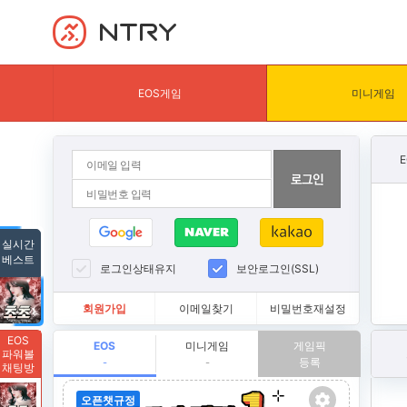
NTRY
EOS게임
미니게임
실시간
베스트
로그인상태유지
보안로그인(SSL)
회원가입
이메일찾기
비밀번호재설정
EOS
EOS
미니게임
게임픽
파워볼
등록
-
-
채팅방