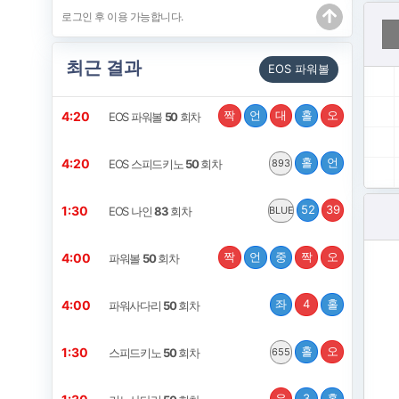
최근 결과
EOS 파워볼
짝
언
대
홀
오
4:20
EOS 파워볼
50
회차
홀
언
4:20
EOS 스피드키노
50
회차
893
52
39
1:30
EOS 나인
83
회차
BLUE
짝
언
중
짝
오
4:00
파워볼
50
회차
좌
4
홀
4:00
파워사다리
50
회차
홀
오
1:30
스피드키노
50
회차
655
우
3
홀