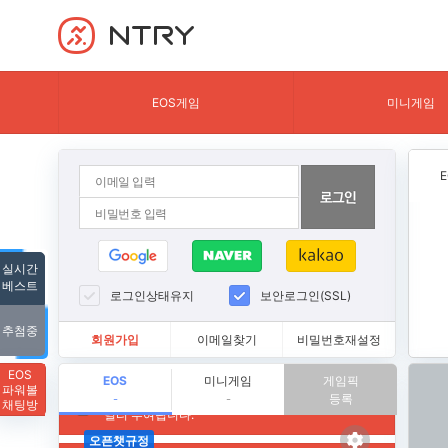
NTRY
EOS게임
미니게임
실시간
베스트
로그인상태유지
보안로그인(SSL)
추첨중
회원가입
이메일찾기
비밀번호재설정
EOS
EOS
미니게임
게임픽
파워볼
등록
-
-
채팅방