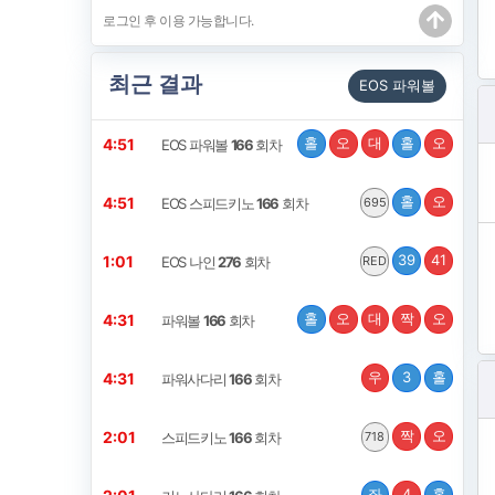
최근 결과
EOS 파워볼
홀
오
대
홀
오
4:50
EOS 파워볼
166
회차
홀
오
4:50
EOS 스피드키노
166
회차
695
39
41
1:00
EOS 나인
276
회차
RED
홀
오
대
짝
오
4:30
파워볼
166
회차
우
3
홀
4:30
파워사다리
166
회차
짝
오
2:00
스피드키노
166
회차
718
좌
4
홀