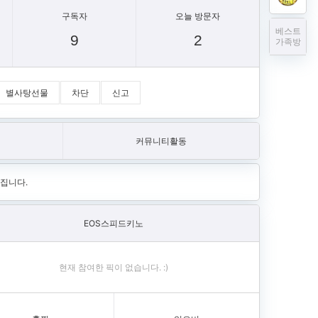
구독자
오늘 방문자
베스트
9
2
가족방
별사탕선물
차단
신고
커뮤니티활동
집니다.
EOS스피드키노
현재 참여한 픽이 없습니다. :)