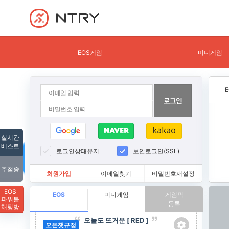
NTRY
EOS게임
미니게임
실시간
베스트
로그인상태유지
보안로그인(SSL)
추첨중
회원가입
이메일찾기
비밀번호재설정
EOS
EOS
미니게임
게임픽
파워볼
등록
-
-
채팅방