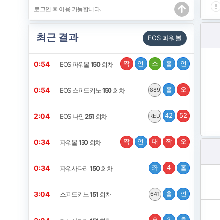
최근 결과
EOS 파워볼
짝
언
소
홀
언
0:54
EOS 파워볼
150
회차
홀
오
0:54
EOS 스피드키노
150
회차
889
42
52
2:04
EOS 나인
251
회차
RED
짝
언
대
짝
오
0:34
파워볼
150
회차
좌
4
홀
0:34
파워사다리
150
회차
홀
언
3:04
스피드키노
151
회차
641
우
3
홀