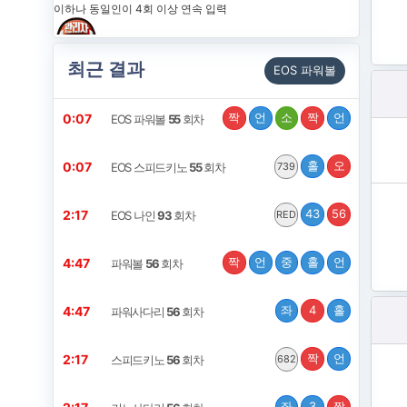
최근 결과
EOS 파워볼
짝
언
소
짝
언
4:28
EOS 파워볼
55
회차
홀
오
4:28
EOS 스피드키노
55
회차
739
43
56
1:38
EOS 나인
93
회차
RED
짝
언
중
홀
언
4:08
파워볼
56
회차
좌
4
홀
4:08
파워사다리
56
회차
짝
언
1:38
스피드키노
56
회차
682
좌
3
짝