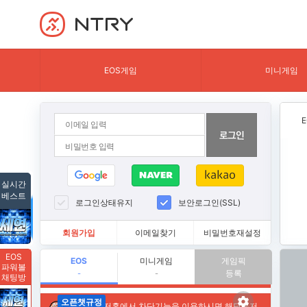
NTRY
EOS게임
미니게임
실시간
베스트
로그인상태유지
보안로그인(SSL)
회원가입
이메일찾기
비밀번호재설정
EOS
EOS
미니게임
게임픽
파워볼
등록
-
-
채팅방