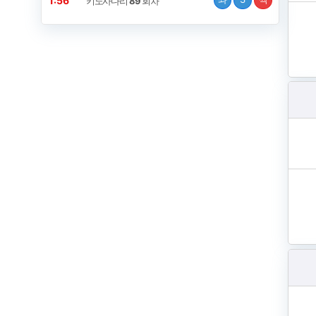
1:56
키노사다리
89
회차