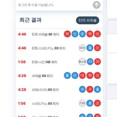
최근 결과
EOS 파워볼
짝
언
중
짝
오
4:46
EOS 파워볼
89
회차
홀
오
4:46
EOS 스피드키노
89
회차
555
43
31
1:56
EOS 나인
148
회차
BLUE
홀
언
대
짝
오
4:26
파워볼
89
회차
좌
4
홀
4:26
파워사다리
89
회차
홀
오
1:56
스피드키노
89
회차
739
좌
3
짝