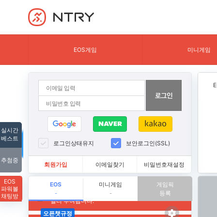
NTRY
EOS게임
미니게임
실시간
베스트
로그인상태유지
보안로그인(SSL)
추첨중
회원가입
이메일찾기
비밀번호재설정
EOS
EOS
미니게임
게임픽
파워볼
등록
-
-
채팅방