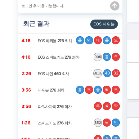
최근 결과
EOS 파워볼
홀
언
대
홀
오
4:15
EOS 파워볼
276
회차
홀
오
4:15
EOS 스피드키노
276
회차
905
40
32
2:25
EOS 나인
460
회차
BLUE
홀
오
중
짝
오
3:55
파워볼
276
회차
우
4
짝
3:55
파워사다리
276
회차
짝
언
1:25
스피드키노
276
회차
852
우
3
홀