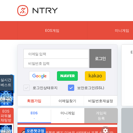
NTRY
EOS게임
미니게임
실시간
베스트
로그인상태유지
보안로그인(SSL)
회원가입
이메일찾기
비밀번호재설정
EOS
EOS
미니게임
게임픽
파워볼
등록
-
-
채팅방