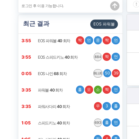
최근 결과
EOS 파워볼
짝
언
중
짝
언
3:54
EOS 파워볼
40
회차
짝
언
3:54
EOS 스피드키노
40
회차
884
50
39
0:04
EOS 나인
68
회차
BLUE
홀
오
소
짝
언
3:34
파워볼
40
회차
우
3
홀
3:34
파워사다리
40
회차
홀
언
1:04
스피드키노
40
회차
693
좌
4
홀