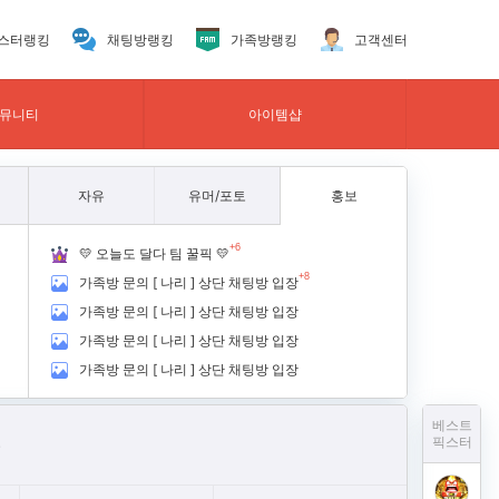
스터랭킹
채팅방랭킹
가족방랭킹
고객센터
뮤니티
아이템샵
자유
유머/포토
홍보
+6
💛 오늘도 달다 팀 꿀픽 💛
+8
가족방 문의 [ 나리 ] 상단 채팅방 입장
가족방 문의 [ 나리 ] 상단 채팅방 입장
가족방 문의 [ 나리 ] 상단 채팅방 입장
가족방 문의 [ 나리 ] 상단 채팅방 입장
베스트
픽스터
수