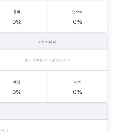
홀짝
언오버
0%
0%
키노사다리
현재 참여한 픽이 없습니다. :)
메인
서브
0%
0%
. :)