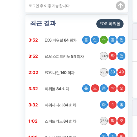
최근 결과
EOS 파워볼
홀
언
소
홀
언
3:51
EOS 파워볼
84
회차
짝
언
3:51
EOS 스피드키노
84
회차
802
39
49
2:01
EOS 나인
140
회차
RED
홀
오
중
짝
오
3:31
파워볼
84
회차
좌
4
홀
3:31
파워사다리
84
회차
짝
오
1:01
스피드키노
84
회차
768
좌
3
짝