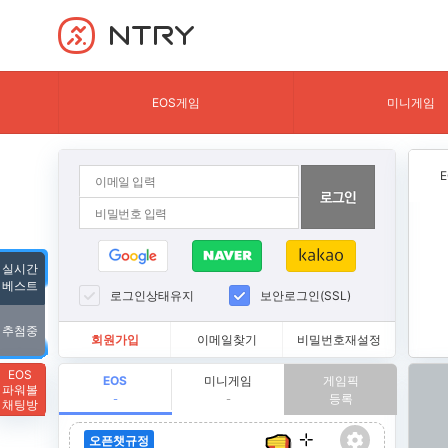
NTRY
EOS게임
미니게임
실시간
베스트
로그인상태유지
보안로그인(SSL)
추첨중
회원가입
이메일찾기
비밀번호재설정
EOS
EOS
미니게임
게임픽
파워볼
등록
-
-
채팅방