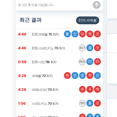
최근 결과
EOS 파워볼
홀
언
대
짝
오
4:46
EOS 파워볼
70
회차
홀
오
4:46
EOS 스피드키노
70
회차
827
32
61
0:56
EOS 나인
116
회차
RED
짝
언
중
짝
언
4:26
파워볼
70
회차
우
4
짝
4:26
파워사다리
70
회차
홀
오
1:56
스피드키노
70
회차
795
우
3
홀