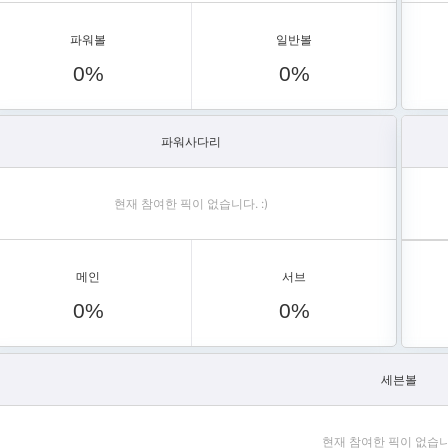
파워볼
일반볼
0%
0%
파워사다리
현재 참여한 픽이 없습니다. :)
메인
서브
0%
0%
세븐볼
현재 참여한 픽이 없습니다