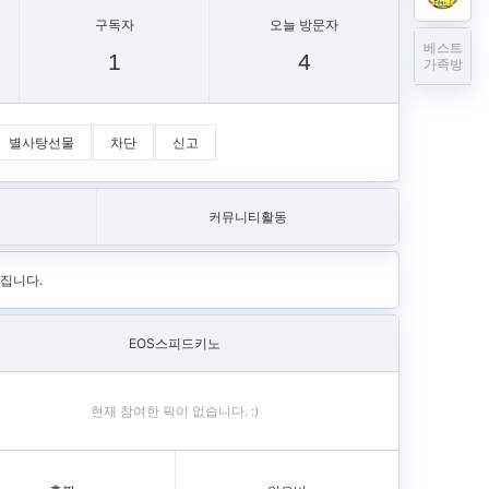
구독자
오늘 방문자
베스트
1
4
가족방
별사탕선물
차단
신고
커뮤니티활동
집니다.
EOS스피드키노
현재 참여한 픽이 없습니다. :)