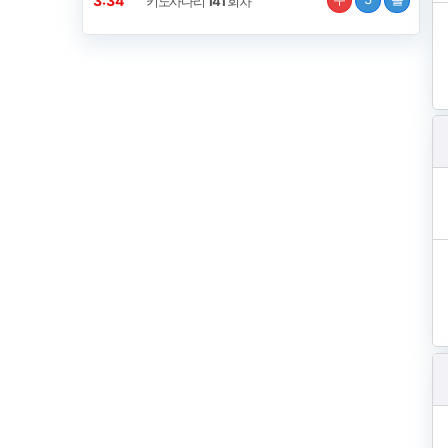
3:33
키노사다리
141
회차