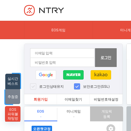
NTRY
EOS게임
미니게
실시간
베스트
로그인상태유지
보안로그인(SSL)
추첨중
회원가입
이메일찾기
비밀번호재설정
EOS
EOS
미니게임
게임픽
파워볼
등록
-
-
채팅방