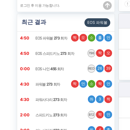
최근 결과
EOS 파워볼
짝
오
소
홀
언
4:50
EOS 파워볼
273
회차
짝
오
4:50
EOS 스피드키노
273
회차
796
26
39
0:00
EOS 나인
455
회차
RED
짝
언
소
짝
언
4:30
파워볼
273
회차
좌
3
짝
4:30
파워사다리
273
회차
짝
언
2:00
스피드키노
273
회차
812
좌
4
홀