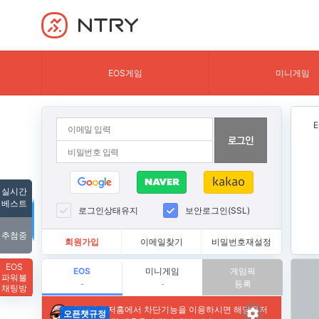
NTRY
EOS게임
미니게임
실시간
베스트
로그인상태유지
보안로그인(SSL)
추첨중
회원가입
이메일찾기
비밀번호재설정
EOS
EOS
미니게임
게임픽
파워볼
등록
-
-
채팅방