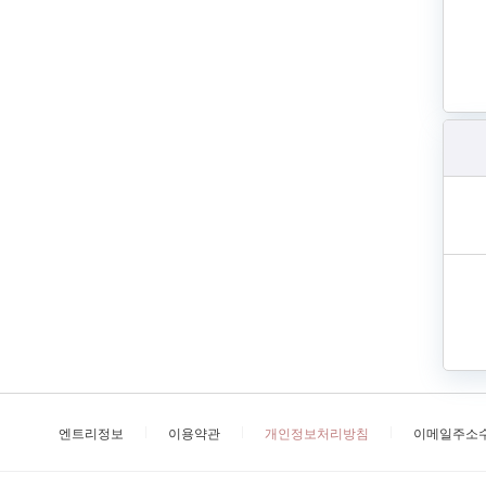
엔트리정보
이용약관
개인정보처리방침
이메일주소