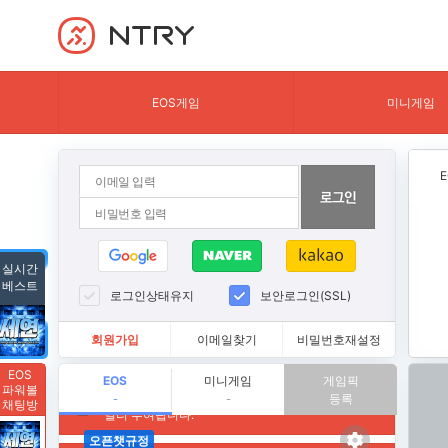
NTRY
EOS게임
미니게임
실시간
베스트
로그인상태유지
보안로그인(SSL)
회원가입
이메일찾기
비밀번호재설정
EOS
EOS
미니게임
게임픽
파워볼
등록
-
-
채팅방