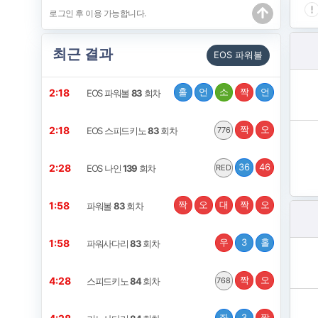
최근 결과
EOS 파워볼
홀
언
소
짝
언
2:18
EOS 파워볼
83
회차
짝
오
2:18
EOS 스피드키노
83
회차
776
36
46
2:28
EOS 나인
139
회차
RED
짝
오
대
짝
오
1:58
파워볼
83
회차
우
3
홀
1:58
파워사다리
83
회차
짝
오
4:28
스피드키노
84
회차
768
좌
3
짝