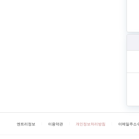
엔트리정보
이용약관
개인정보처리방침
이메일주소