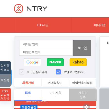
NTRY
EOS게임
미니게임
실시간
베스트
로그인상태유지
보안로그인(SSL)
추첨중
회원가입
이메일찾기
비밀번호재설정
EOS
EOS
미니게임
게임픽
파워볼
등록
-
-
채팅방