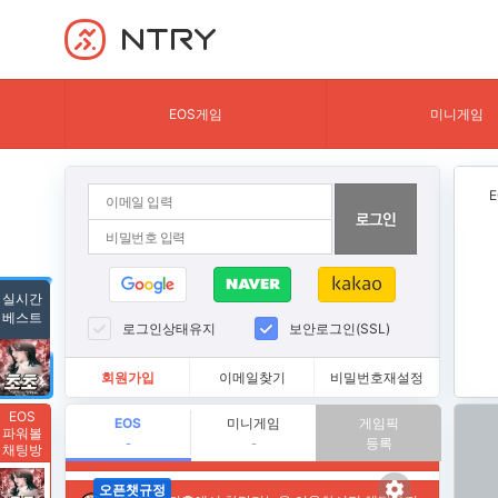
NTRY
EOS게임
미니게임
실시간
베스트
로그인상태유지
보안로그인(SSL)
회원가입
이메일찾기
비밀번호재설정
EOS
EOS
미니게임
게임픽
파워볼
등록
-
-
채팅방