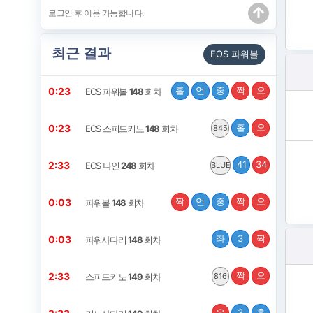
최근 결과
EOS 파워볼
홀
언
중
짝
오
0:22
EOS 파워볼
148
회차
홀
오
0:22
EOS 스피드키노
148
회차
845
41
34
2:32
EOS 나인
248
회차
BLUE
짝
언
중
짝
오
0:02
파워볼
148
회차
좌
3
짝
0:02
파워사다리
148
회차
짝
오
2:32
스피드키노
149
회차
816
우
3
홀