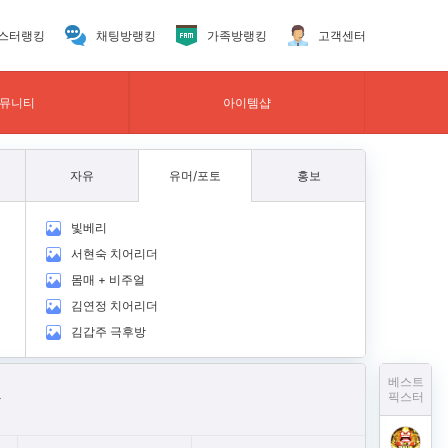
스터랭킹
채팅방랭킹
가족방랭킹
고객센터
뮤니티
아이템샵
자유
유머/포토
홍보
빛베리
서현숙 치어리더
몸매 + 비주얼
김연정 치어리더
김갑주 극후방
베스트
픽스터
강