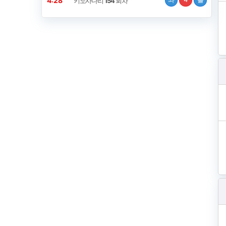
4:27
키노사다리
154
회차