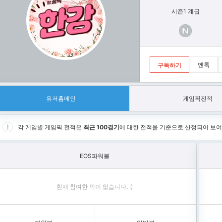
시즌1 계급
엔톡
구독하기
유저홈메인
게임픽전적
각 게임별 게임픽 전적은
최근 100경기
에 대한 전적을 기준으로 산정되어 보여
EOS파워볼
현재 참여한 픽이 없습니다. :)