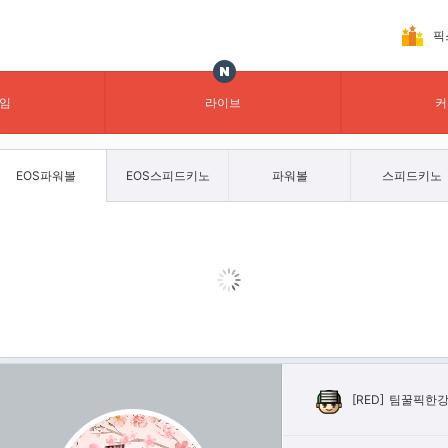
픽
임
라이브
커
EOS파워볼
EOS스피드키노
파워볼
스피드키노
[RED]
팀꿀픽한