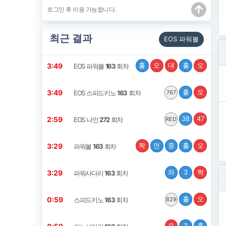
최근 결과
EOS 파워볼
홀
오
대
홀
오
3:49
EOS 파워볼
163
회차
홀
오
3:49
EOS 스피드키노
163
회차
767
38
47
2:59
EOS 나인
272
회차
RED
짝
언
중
홀
오
3:29
파워볼
163
회차
좌
3
짝
3:29
파워사다리
163
회차
홀
오
0:59
스피드키노
163
회차
829
우
3
홀