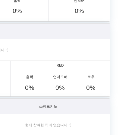
홀짝
언오버
0%
0%
. :)
RED
홀짝
언더오버
로우
0%
0%
0%
스피드키노
현재 참여한 픽이 없습니다. :)