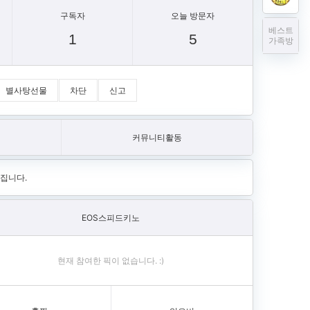
구독자
오늘 방문자
베스트
1
5
가족방
별사탕선물
차단
신고
커뮤니티활동
집니다.
EOS스피드키노
현재 참여한 픽이 없습니다. :)