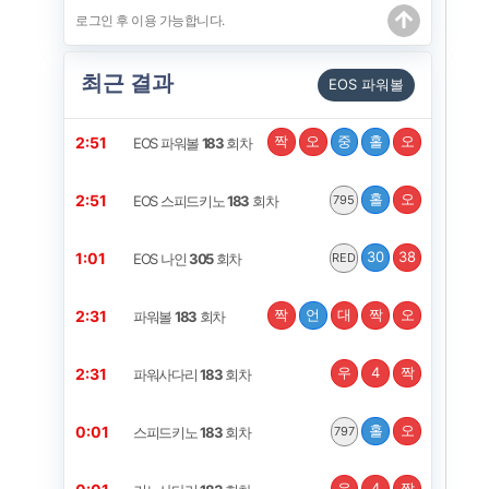
최근 결과
EOS 파워볼
짝
오
중
홀
오
2:50
EOS 파워볼
183
회차
홀
오
2:50
EOS 스피드키노
183
회차
795
30
38
1:00
EOS 나인
305
회차
RED
짝
언
대
짝
오
2:30
파워볼
183
회차
우
4
짝
2:30
파워사다리
183
회차
홀
오
0:00
스피드키노
183
회차
797
우
4
짝