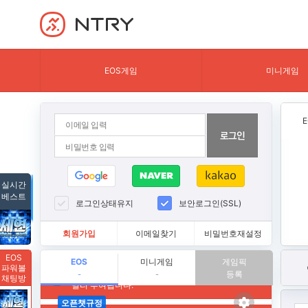
NTRY
EOS게임
미니게임
실시간
베스트
로그인상태유지
보안로그인(SSL)
회원가입
이메일찾기
비밀번호재설정
EOS
EOS
미니게임
게임픽
파워볼
등록
-
-
채팅방