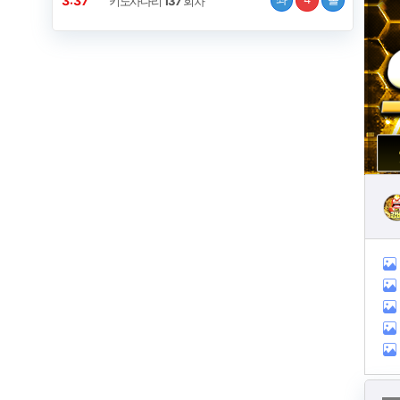
3:36
키노사다리
137
회차