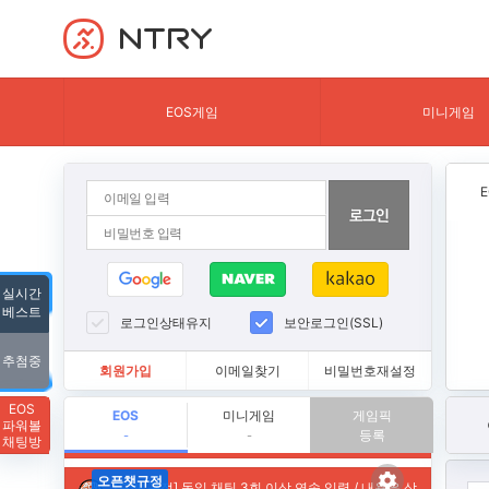
NTRY
EOS게임
미니게임
실시간
베스트
로그인상태유지
보안로그인(SSL)
추첨중
회원가입
이메일찾기
비밀번호재설정
EOS
EOS
미니게임
게임픽
파워볼
등록
-
-
채팅방