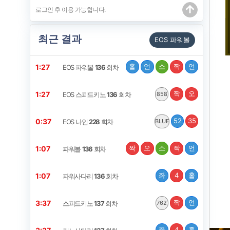
최근 결과
EOS 파워볼
홀
언
소
짝
언
1:26
EOS 파워볼
136
회차
짝
오
1:26
EOS 스피드키노
136
회차
858
52
35
0:36
EOS 나인
228
회차
BLUE
짝
오
소
짝
언
1:06
파워볼
136
회차
좌
4
홀
1:06
파워사다리
136
회차
짝
언
3:36
스피드키노
137
회차
762
좌
4
홀