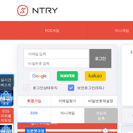
NTRY
EOS게임
미니게임
실시간
베스트
로그인상태유지
보안로그인(SSL)
회원가입
이메일찾기
비밀번호재설정
EOS
EOS
미니게임
게임픽
파워볼
등록
-
-
채팅방