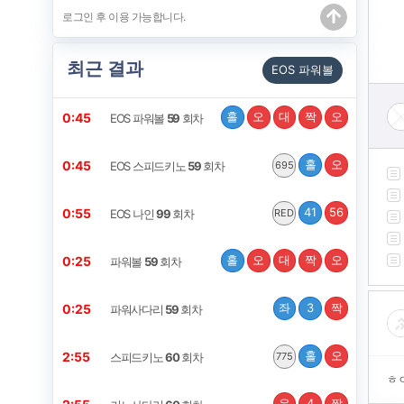
최근 결과
EOS 파워볼
홀
오
대
짝
오
0:44
EOS 파워볼
59
회차
홀
오
0:44
EOS 스피드키노
59
회차
695
41
56
0:54
EOS 나인
99
회차
RED
홀
오
대
짝
오
0:24
파워볼
59
회차
좌
3
짝
0:24
파워사다리
59
회차
홀
오
2:54
스피드키노
60
회차
775
ㅎ
우
4
짝