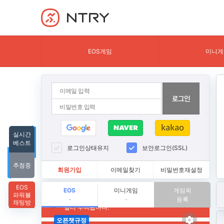
NTRY
EOS게임
미니게
실시간
베스트
로그인상태유지
보안로그인(SSL)
추첨중
회원가입
이메일찾기
비밀번호재설정
EOS
EOS
미니게임
게임픽
파워볼
등록
-
-
채팅방