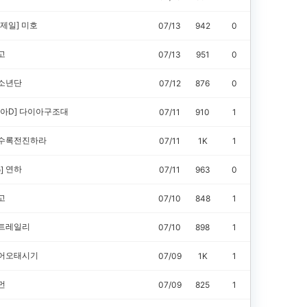
제일]
미호
07/13
942
0
고
07/13
951
0
소년단
07/12
876
0
아D]
다이아구조대
07/11
910
1
수록전진하라
07/11
1K
1
연하
]
07/11
963
0
고
07/10
848
1
트레일리
07/10
898
1
어오태시기
07/09
1K
1
먼
07/09
825
1