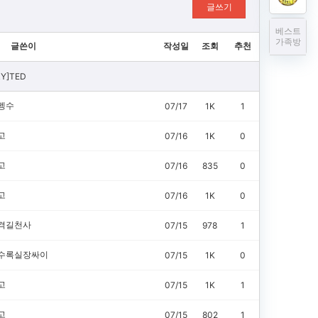
글쓰기
베스트
가족방
글쓴이
작성일
조회
추천
RY]TED
펭수
07/17
1K
1
고
07/16
1K
0
고
07/16
835
0
고
07/16
1K
0
격길천사
07/15
978
1
수록실장싸이
07/15
1K
0
고
07/15
1K
1
고
07/15
802
1