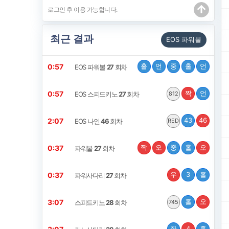
최근 결과
EOS 파워볼
홀
언
중
홀
언
0:57
EOS 파워볼
27
회차
짝
언
0:57
EOS 스피드키노
27
회차
812
43
46
2:07
EOS 나인
46
회차
RED
짝
오
중
홀
오
0:37
파워볼
27
회차
우
3
홀
0:37
파워사다리
27
회차
홀
오
3:07
스피드키노
28
회차
745
좌
4
홀