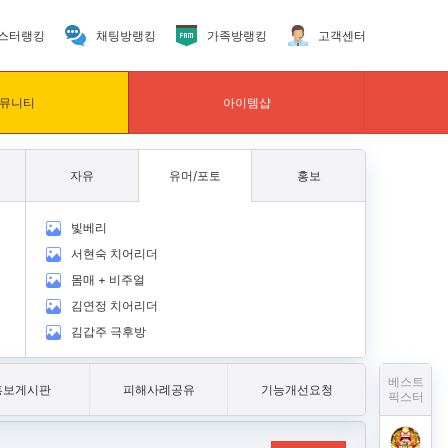
스터랭킹
채팅방랭킹
가족방랭킹
고객센터
뮤니티
아이템샵
자유
유머/포토
홍보
빛베리
서현숙 치어리더
몸매 + 비주얼
김연정 치어리더
김갑주 극후방
베스트
홍보게시판
피해사례공유
기능개선요청
픽스터