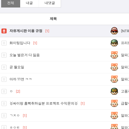
전체
내글
내댓글
제목
자유게시판 이용 규정
[NT
[1]
프리
화이팅입니다
[1]
알파
오늘 벌은거 다 잃음
알파
곧 월요일
알파
아까 11연 ㅋㅋ
고품
ㅇ
[2]
급할
🥇싸이랑 흠뻑취하실분 프로젝트 수익문의🥇
[1]
알파
ㄱㅈㅇ
[1]
알파
ㅎㅇㅌ
[1]