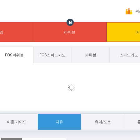
픽
임
라이브
커
EOS파워볼
EOS스피드키노
파워볼
스피드키노
이용 가이드
자유
유머/포토