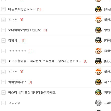
[조선
다들 화이팅입니다~
[1]
알파
ㅎㅇㅌ
[1]
방탄
💎다이아💎방탄소년단💎
[1]
[다이
경험치 ,,
[1]
급할
ㅋㅋㅋㅋㅋㅋ
[3]
🎵 100출이상 프젝✔️현재 프젝전적 12승2패 안전하게진행합니다 🎵
[Moo
[1]
알파
ㅎㅇㅌ
[1]
퍼스
화이팅하세요
[1]
커리
픽스터 배터 모집 합니다 문의주세요
프리
ㅁㄴㅇㄹ