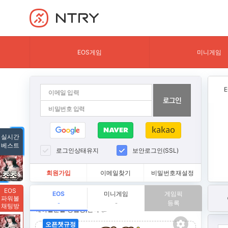
NTRY
EOS게임
미니게임
실시간
베스트
로그인상태유지
보안로그인(SSL)
회원가입
이메일찾기
비밀번호재설정
EOS
EOS
미니게임
게임픽
파워볼
등록
-
-
채팅방