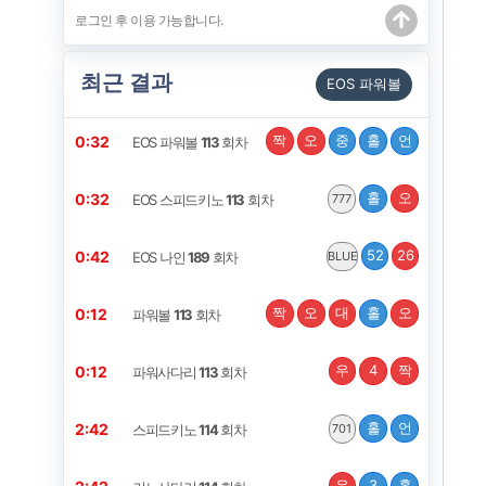
최근 결과
EOS 파워볼
짝
오
중
홀
언
0:32
EOS 파워볼
113
회차
홀
오
0:32
EOS 스피드키노
113
회차
777
52
26
0:42
EOS 나인
189
회차
BLUE
짝
오
대
홀
오
0:12
파워볼
113
회차
우
4
짝
0:12
파워사다리
113
회차
홀
언
2:42
스피드키노
114
회차
701
우
3
홀