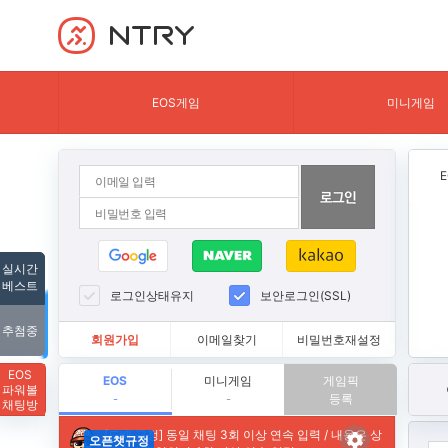
NTRY
EOS게임
미니게임
실시간
베스트
로그인상태유지
보안로그인(SSL)
추첨중
회원가입
이메일찾기
비밀번호재설정
EOS
EOS
미니게임
게임픽
파워볼
등록
-
-
채팅방