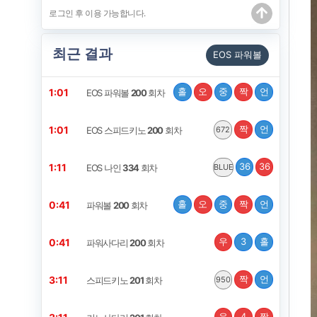
최근 결과
EOS 파워볼
홀
오
중
짝
언
1:01
EOS 파워볼
200
회차
짝
언
1:01
EOS 스피드키노
200
회차
672
36
36
1:11
EOS 나인
334
회차
BLUE
홀
오
중
짝
언
0:41
파워볼
200
회차
우
3
홀
0:41
파워사다리
200
회차
짝
언
3:11
스피드키노
201
회차
950
우
4
짝