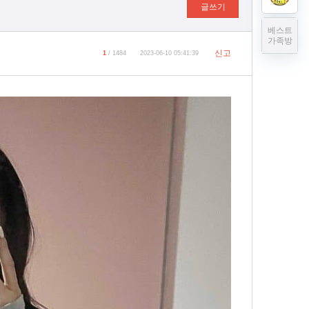
글쓰기
베스트
가족방
신고
1
/ 1484
2023-06-10 05:41:39