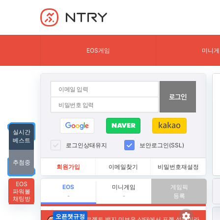
NTRY
EOS게임
미니게
실시간
베스트
로그인상태유지
보안로그인(SSL)
추첨중
회원가입
이메일찾기
비밀번호재설정
EOS
EOS
미니게임
게임픽
파워볼
등록
-
-
채팅방