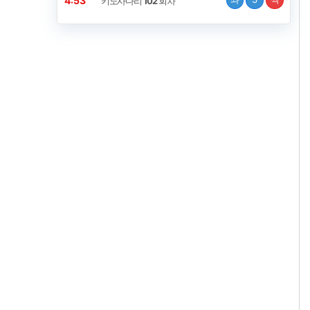
4:52
키노사다리
102
회차