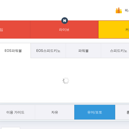
픽
임
라이브
커
EOS파워볼
EOS스피드키노
파워볼
스피드키노
이용 가이드
자유
유머/포토