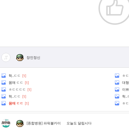
장인정신
헉..ㄷㄷ
ㅎㄷ
[1]
몸매 ㄷㄷ
대형
[1]
ㅎㄷㄷㄷㄷ
이쁘
[1]
헉..ㄷㄷ
헉.
[1]
몸매 ㄷㄷ
ㅎㄷ
[1]
[종합병원]
파워볼카이
오늘도 달립시다