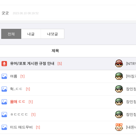
굿굿
2023.06.10 08:19:52
전체
내글
내댓글
제목
유머/포토 게시판 규정 안내
[NTR
[5]
[마징
여름
[1]
장인
헉..ㄷㄷ
[1]
장인
몸매 ㄷㄷ
[1]
장인
ㅎㄷㄷㄷㄷ
[1]
[내돈
미드 매드무비
[1]