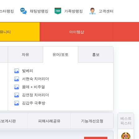
스터랭킹
채팅방랭킹
가족방랭킹
고객센터
뮤니티
아이템샵
자유
유머/포토
홍보
빛베리
서현숙 치어리더
몸매 + 비주얼
김연정 치어리더
김갑주 극후방
베스트
홍보게시판
피해사례공유
기능개선요청
픽스터