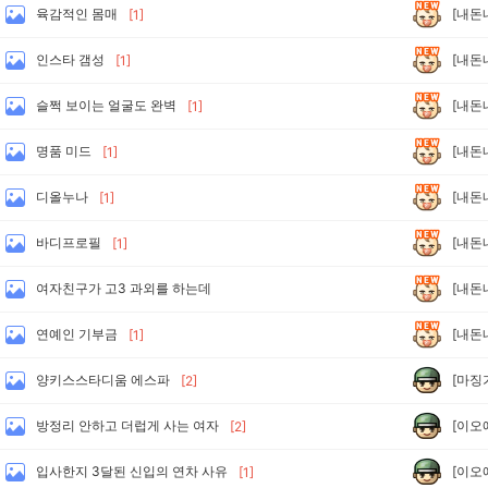
[내돈
육감적인 몸매
[1]
[내돈
인스타 갬성
[1]
[내돈
슬쩍 보이는 얼굴도 완벽
[1]
[내돈
명품 미드
[1]
[내돈
디올누나
[1]
[내돈
바디프로필
[1]
[내돈
여자친구가 고3 과외를 하는데
[내돈
연예인 기부금
[1]
[마징
양키스스타디움 에스파
[2]
[이오
방정리 안하고 더럽게 사는 여자
[2]
[이오
입사한지 3달된 신입의 연차 사유
[1]