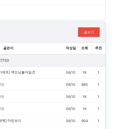
글쓰기
글쓴이
작성일
조회
추천
Y]TED
가제트]
맥모닝불여일견
06/10
1K
1
정신
06/10
883
1
정신
06/10
1K
1
정신
06/10
1K
1
내벳]
마린보이
06/10
904
1