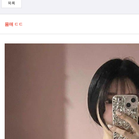
목록
몸매 ㄷㄷ