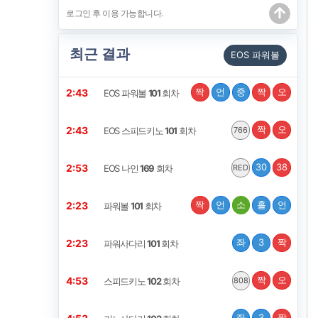
최근 결과
EOS 파워볼
짝
언
중
짝
오
2:42
EOS 파워볼
101
회차
짝
오
2:42
EOS 스피드키노
101
회차
766
30
38
2:52
EOS 나인
169
회차
RED
짝
언
소
홀
언
2:22
파워볼
101
회차
좌
3
짝
2:22
파워사다리
101
회차
짝
오
4:52
스피드키노
102
회차
808
좌
3
짝