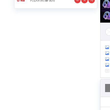
0:48
키노사다리
57
회차