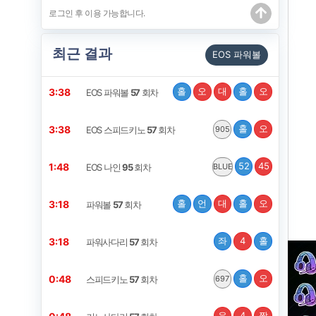
최근 결과
EOS 파워볼
홀
오
대
홀
오
3:38
EOS 파워볼
57
회차
홀
오
3:38
EOS 스피드키노
57
회차
905
52
45
1:48
EOS 나인
95
회차
BLUE
홀
언
대
홀
오
3:18
파워볼
57
회차
좌
4
홀
3:18
파워사다리
57
회차
홀
오
0:48
스피드키노
57
회차
697
우
4
짝