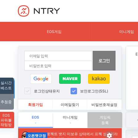
NTRY
EOS게임
미니게임
실시간
베스트
로그인상태유지
보안로그인(SSL)
추첨중
회원가입
이메일찾기
비밀번호재설정
EOS
EOS
미니게임
게임픽
파워볼
등록
-
-
채팅방