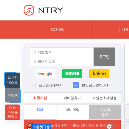
NTRY
EOS게임
미니게
실시간
베스트
로그인상태유지
보안로그인(SSL)
추첨중
회원가입
이메일찾기
비밀번호재설정
EOS
EOS
미니게임
게임픽
파워볼
등록
-
-
채팅방