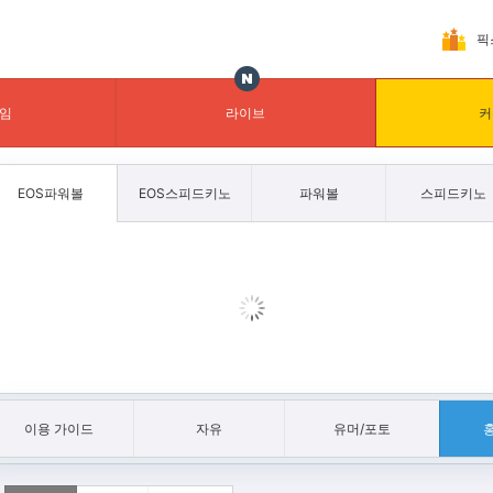
픽
임
라이브
커
EOS파워볼
EOS스피드키노
파워볼
스피드키노
이용 가이드
자유
유머/포토