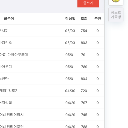
글쓰기
베스트
가족방
글쓴이
작성일
조회
추천
무시끼
05/03
754
0
아김인호
05/03
803
0
아D]
다이아구조대
05/01
791
0
아아우디
05/01
789
0
소년단
05/01
804
0
개팀]
김도기
04/30
720
0
어지상렬
04/29
797
0
어s]
커리어피치
04/29
745
0
어s]
커리어조던
04/29
788
0