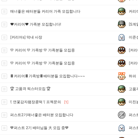
커리
매너좋은 배터분들 커리어 가족 모집합니다
[S계
❤️커리어❤️ 가족분 모집합니다!
이준
[커리어s] 막내 사장
[커리
💛 커리어 💛 가족방 💛 가족분들 모집중
[커리
💛 커리어 💛 가족방 💛 가족분들 모집중
허쉬
🍫커리어🍫가족방🍫배터분들 모집합니다~~~
🏆 고품격 픽스터모집 🏆
고품
미친
\' 연꽃감자팸장콩떡 \' 프젝문의
[1]
퍼스
퍼스트2기매너좋은 배터분 모집합니다
퍼스
💙퍼스트 2기 배터님들 大 모집 중💙