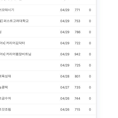
어오태시기
04/29
771
0
열]
퍼스트고려대학교
04/29
753
0
성
04/29
786
0
어s]
커리어김닥터
04/29
722
0
어s]
커리어팸장비트님
04/29
942
0
04/29
725
0
격육성재
04/28
801
0
놈콩떡
04/27
735
0
트금수저
04/26
744
0
트갓조림
04/26
715
0