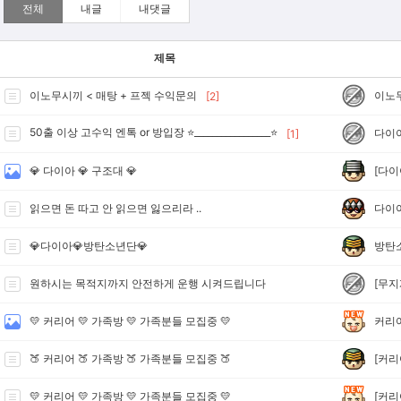
전체
내글
내댓글
제목
이노
이노무시끼 < 매탕 + 프젝 수익문의
[2]
50출 이상 고수익 엔톡 or 방입장 ⭐_________________⭐
다이
[1]
[다이
💎 다이아 💎 구조대 💎
다이
읽으면 돈 따고 안 읽으면 잃으리라 ..
방탄
💎다이아💎방탄소년단💎
[무지
원하시는 목적지까지 안전하게 운행 시켜드립니다
커리
💛 커리어 💛 가족방 💛 가족분들 모집중 💛
[커리
🍑 커리어 🍑 가족방 🍑 가족분들 모집중 🍑
[커리
💛 커리어 💛 가족방 💛 가족분들 모집중 💛