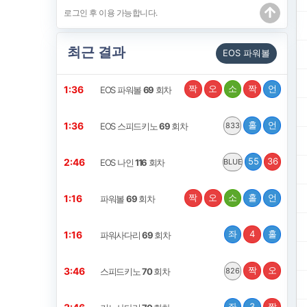
최근 결과
EOS 파워볼
짝
오
소
짝
언
1:35
EOS 파워볼
69
회차
홀
언
1:35
EOS 스피드키노
69
회차
833
55
36
2:45
EOS 나인
116
회차
BLUE
짝
오
소
홀
언
1:15
파워볼
69
회차
좌
4
홀
1:15
파워사다리
69
회차
짝
오
3:45
스피드키노
70
회차
826
좌
3
짝