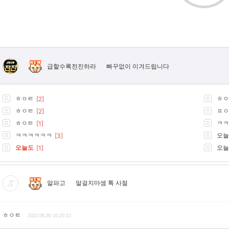
빠꾸없이 이겨드립니다
급할수록전진하라
ㅎㅇㅌ
ㅎㅇ
[2]
ㅎㅇㅌ
ㅍㅇ
[2]
ㅎㅇㅌ
ㅋㅋ
[1]
ㅋㅋㅋㅋㅋㅋ
오늘
[3]
오늘도
오늘
[1]
알파고
말걸지마셈 톡 사절
ㅎㅇㅌ
2023.06.30 10:25:22