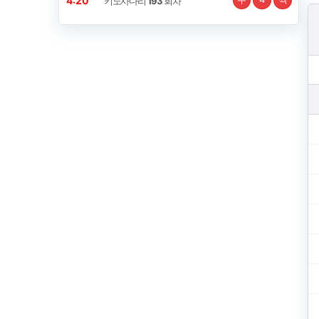
4:20
키노사다리
193
회차