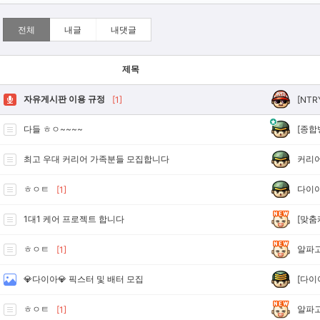
전체
내글
내댓글
제목
자유게시판 이용 규정
[NTR
[1]
[종합
다들 ㅎㅇ~~~~
커리
최고 우대 커리어 가족분들 모집합니다
다이
ㅎㅇㅌ
[1]
[맞춤
1대1 케어 프로젝트 합니다
알파
ㅎㅇㅌ
[1]
[다이
💎다이아💎 픽스터 및 배터 모집
알파
ㅎㅇㅌ
[1]