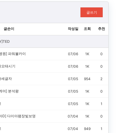
글쓰기
글쓴이
작성일
조회
추천
Y]TED
병원]
파워볼카이
07/06
1K
0
어오태시기
07/06
1K
0
아세글자
07/05
954
2
케어]
분석왕
07/05
1K
0
고
07/05
1K
1
아D]
다이아팸장빛보영
07/04
1K
0
고
07/04
949
1