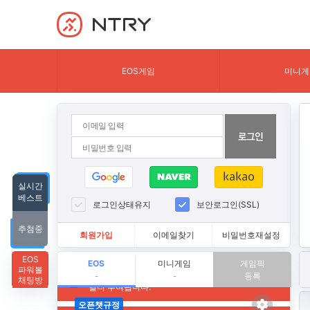
NTRY
EOS게임
미니게
실시간
베스트
로그인상태유지
보안로그인(SSL)
추첨중
회원가입
이메일찾기
비밀번호재설정
EOS
EOS
미니게임
게임픽
파워볼
등록
-
-
채팅방