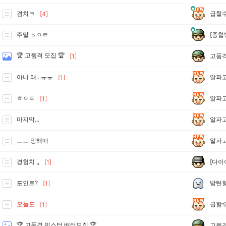
급할
겸치ㅋ
[4]
[종합
주말 ㅎㅇㅌ
🏆 고품격 모집 🏆
고품
[1]
알파
아니 왜...ㅠㅠ
[1]
알파
ㅎㅇㅌ
[1]
알파
마지막...
알파
ㅡㅡ 망해따
[다이
경험치 ,,
[1]
방탄
포인트?
[1]
급할
오늘도
[1]
🏆 고품격 픽스터 배터모집 🏆
고품