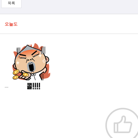
목록
오늘도
....