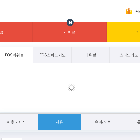
픽
임
라이브
커
EOS파워볼
EOS스피드키노
파워볼
스피드키노
이용 가이드
자유
유머/포토