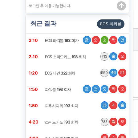
최근 결과
EOS 파워볼
홀
오
소
짝
언
2:10
EOS 파워볼
193
회차
홀
오
2:10
EOS 스피드키노
193
회차
715
46
51
1:20
EOS 나인
322
회차
RED
홀
언
중
짝
오
1:50
파워볼
193
회차
좌
4
홀
1:50
파워사다리
193
회차
짝
오
4:20
스피드키노
193
회차
788
우
4
짝