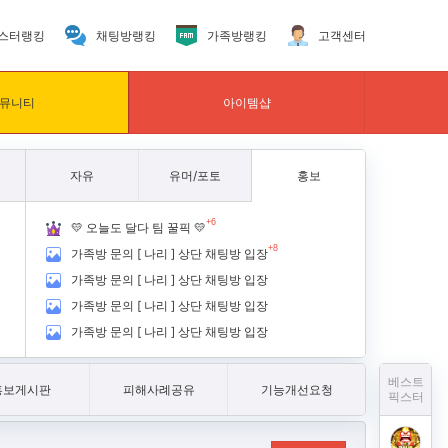
스터랭킹
채팅방랭킹
가족방랭킹
고객센터
뮤니티
아이템샵
자유
유머/포토
홍보
+6
💛 오늘도 달다 팀 꿀픽 💛
+8
가족방 문의 [ 나리 ] 상단 채팅방 입장
가족방 문의 [ 나리 ] 상단 채팅방 입장
가족방 문의 [ 나리 ] 상단 채팅방 입장
가족방 문의 [ 나리 ] 상단 채팅방 입장
베스트
홍보게시판
피해사례공유
기능개선요청
픽스터