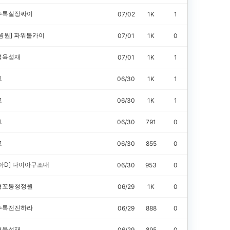
수록실장싸이
07/02
1K
1
병원]
파워볼카이
07/01
1K
0
격육성재
07/01
1K
1
고
06/30
1K
1
고
06/30
1K
1
고
06/30
791
0
고
06/30
855
0
아D]
다이아구조대
06/30
953
0
형꼬봉청정원
06/29
1K
0
수록전진하라
06/29
888
0
격육성재
06/29
895
0