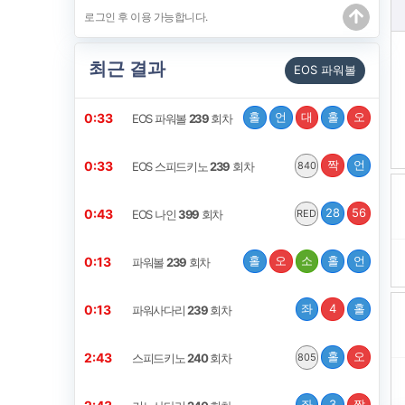
최근 결과
EOS 파워볼
홀
언
대
홀
오
0:32
EOS 파워볼
239
회차
짝
언
0:32
EOS 스피드키노
239
회차
840
28
56
0:42
EOS 나인
399
회차
RED
홀
오
소
홀
언
0:12
파워볼
239
회차
좌
4
홀
0:12
파워사다리
239
회차
홀
오
2:42
스피드키노
240
회차
805
좌
3
짝