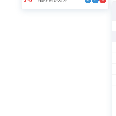
2:42
키노사다리
240
회차