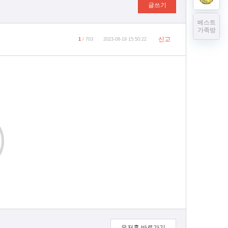
글쓰기
베스트
가족방
신고
1
/ 703
2023-08-19 15:50:22
유저홈 바로가기