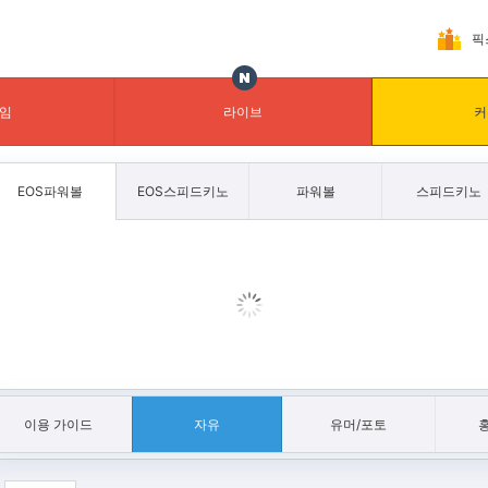
픽
임
라이브
커
EOS파워볼
EOS스피드키노
파워볼
스피드키노
이용 가이드
자유
유머/포토